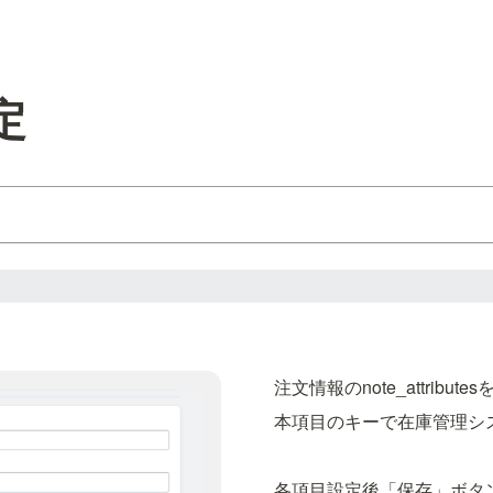
設定
注文情報のnote_attri
本項目のキーで在庫管理シ
各項目設定後「保存」ボタ